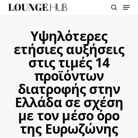
Skip
Menu
to
search
main
content
Υψηλότερες
ετήσιες αυξήσεις
στις τιμές 14
προϊόντων
διατροφής στην
Ελλάδα σε σχέση
με τον μέσο όρο
της Ευρωζώνης