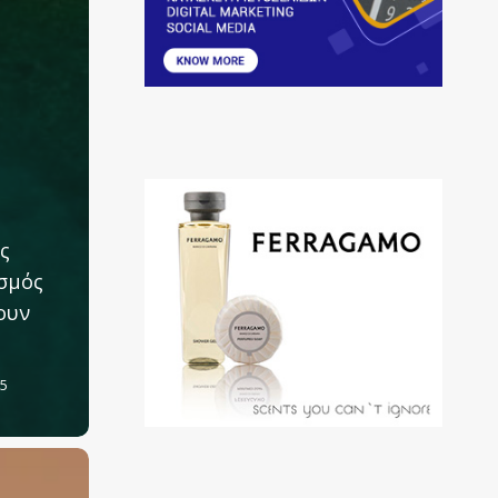
ς
σμός
ουν
25