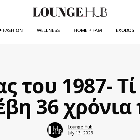
+ FASHION
WELLNESS
HOME + FAM
EXODOS
ς του 1987- Τί
έβη 36 χρόνια 
Lounge Hub
July 13, 2023