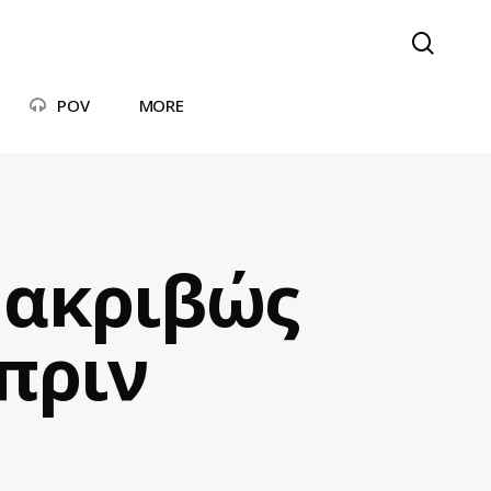
searc
POV
MORE
 ακριβώς
πριν