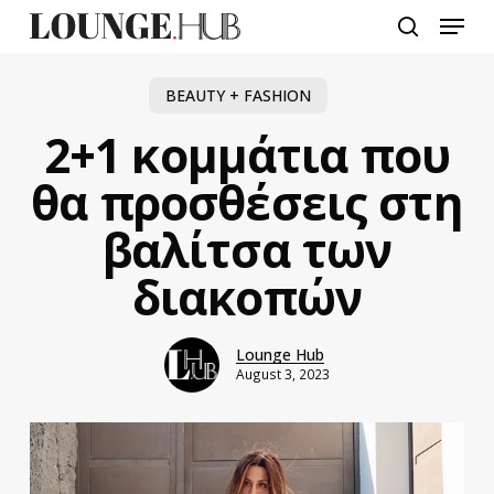
Skip
Menu
to
search
main
content
BEAUTY + FASHION
2+1 κομμάτια που
θα προσθέσεις στη
βαλίτσα των
διακοπών
Lounge Hub
August 3, 2023