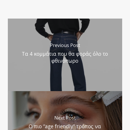
Previous Post
Τα 4 κομμάτια που θα φοράς όλο το
φθινόπωρο
Next Post
O πιο “age friendly” τρόπος να