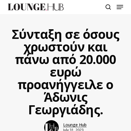
Skip
Menu
to
search
main
content
Σύνταξη σε όσους
χρωστούν και
πάνω από 20.000
ευρώ
προανήγγειλε ο
Άδωνις
Γεωργιάδης.
Lounge Hub
July 31, 2023