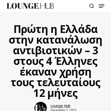
Skip
Menu
to
search
main
content
Πρώτη η Ελλάδα
στην κατανάλωση
αντιβιοτικών – 3
στους 4 Έλληνες
έκαναν χρήση
τους τελευταίους
12 μήνες
Lounge Hub
December 7, 2023