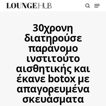
Skip
Menu
to
search
main
content
30χρονη
διατηρούσε
παράνομο
ινστιτούτο
αισθητικής και
έκανε botox με
απαγορευμένα
σκευάσματα