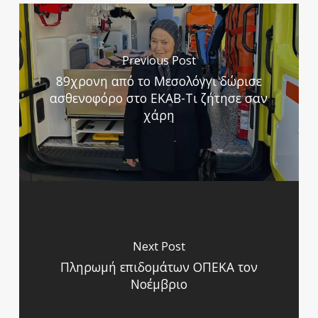
Previous Post
89χρονη από το Μεσολόγγι δώρισε
ασθενοφόρο στο ΕΚΑΒ-Τι ζήτησε σαν
χάρη
Next Post
Πληρωμή επιδομάτων ΟΠΕΚΑ τον
Νοέμβριο