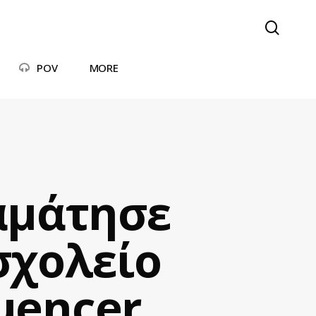
searc
POV
MORE
ταμάτησε
σχολείο
luencer