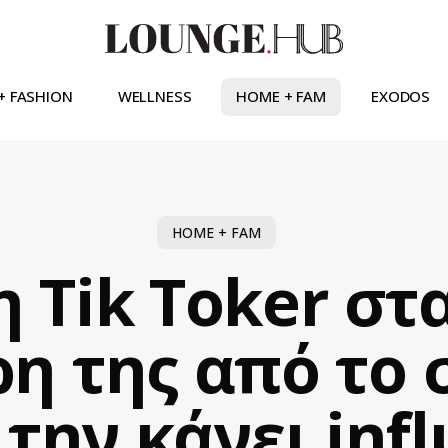
+ FASHION
WELLNESS
HOME + FAM
EXODOS
HOME + FAM
 Tik Toker σ
ρη της από το 
 την κάνει inf