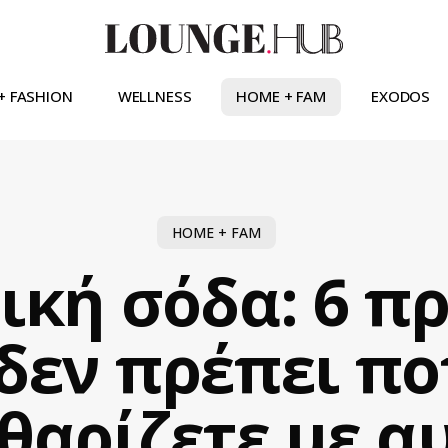
+ FASHION
WELLNESS
HOME + FAM
EXODOS
HOME + FAM
ική σόδα: 6 π
δεν πρέπει πο
θαρίζετε με α