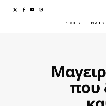
Skip
x-
facebook
youtube
instagram
to
twitter
main
content
SOCIETY
BEAUTY 
Hit enter to search or ESC to close
Μαγειρ
που 
κα