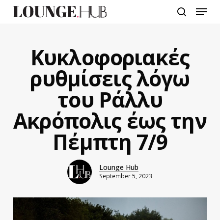
Skip
Menu
to
search
main
content
Κυκλοφοριακές
ρυθμίσεις λόγω
του Ράλλυ
Ακρόπολις έως την
Πέμπτη 7/9
Lounge Hub
September 5, 2023