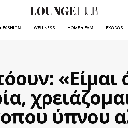
+ FASHION
WELLNESS
HOME + FAM
EXODOS
τόουν: «Είμαι 
ία, χρειάζομαι
κοπου ύπνου α