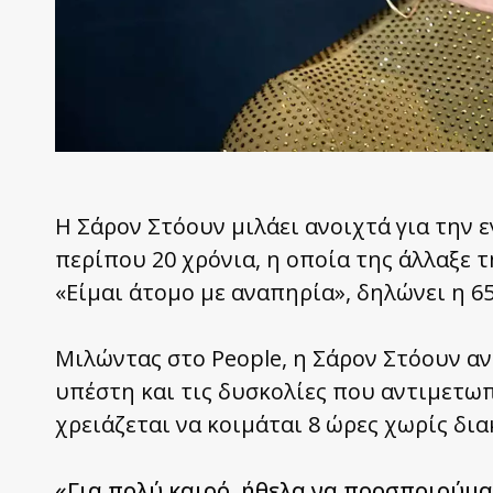
Η Σάρον Στόουν μιλάει ανοιχτά για την 
περίπου 20 χρόνια, η οποία της άλλαξε τ
«Είμαι άτομο με αναπηρία», δηλώνει η 6
Μιλώντας στο People, η Σάρον Στόουν α
υπέστη και τις δυσκολίες που αντιμετωπ
χρειάζεται να κοιμάται 8 ώρες χωρίς δια
«Για πολύ καιρό, ήθελα να προσποιούμα