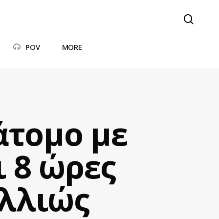
searc
POV
MORE
άτομο με
 8 ώρες
λλιώς