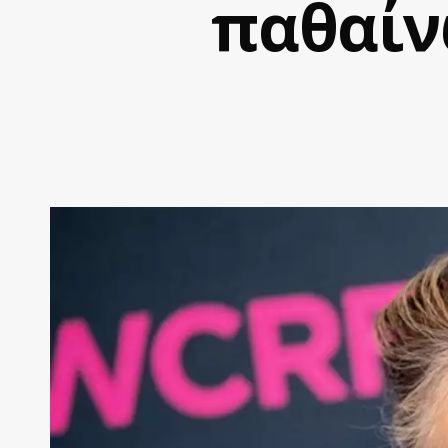
παθαίν