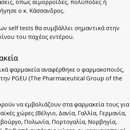
άσεις, όπως αιμορροΐδες, πολύποδες ή
ήγησε ο κ. Κάσσανδρος.
ων self tests θα συμβάλλει σημαντικά στην
κίνου του παχέος εντέρου.
ακεία
ικά φαρμακεία αναφέρθηκε ο φαρμακοποιός,
ην PGEU (The Pharmaceutical Group of the
ρούν να εμβολιάζουν στα φαρμακεία τους για
ϊκές χώρες (Βέλγιο, Δανία, Γαλλία, Γερμανία,
εμβούργο, Πολωνία, Πορτογαλία, Νορβηγία,