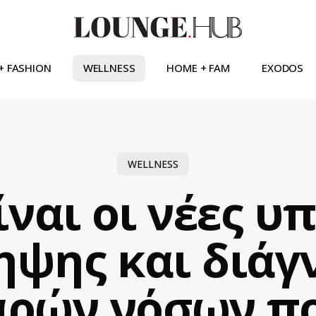
+ FASHION
WELLNESS
HOME + FAM
EXODOS
WELLNESS
ίναι οι νέες υ
ηψης και διάγ
ρών νόσων π