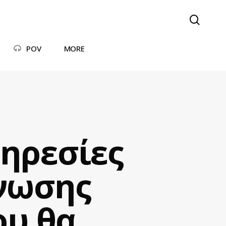
searc
POV
MORE
πηρεσίες
νωσης
ου θα