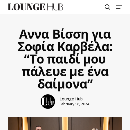
Skip
Menu
to
search
main
content
Αννα Βίσση για
Σοφία Καρβέλα:
“Το παιδί μου
πάλευε με ένα
δαίμονα”
Lounge Hub
February 16, 2024