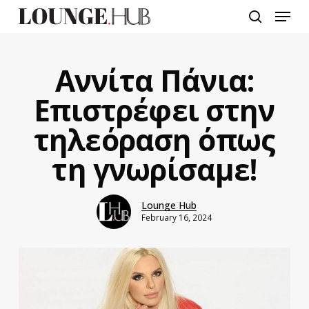
Skip
Menu
to
search
main
content
Αννίτα Πάνια:
Επιστρέφει στην
τηλεόραση όπως
τη γνωρίσαμε!
Lounge Hub
February 16, 2024