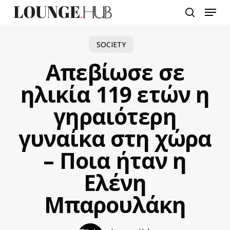
Skip
Menu
to
search
main
content
SOCIETY
Απεβίωσε σε
ηλικία 119 ετών η
γηραιότερη
γυναίκα στη χώρα
– Ποια ήταν η
Ελένη
Μπαρουλάκη