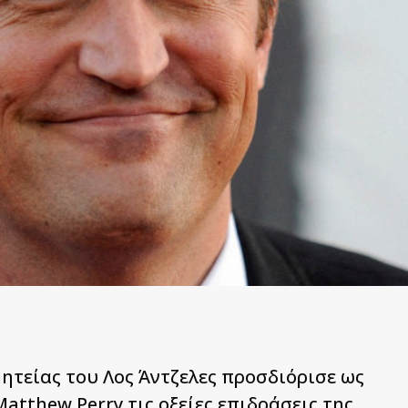
ητείας του Λος Άντζελες προσδιόρισε ως
atthew Perry τις οξείες επιδράσεις της