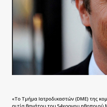
«Το Τμήμα Ιατροδικαστών (DME) της κομ
αιτία θανάτου του 54χρονου ηθοποιού M