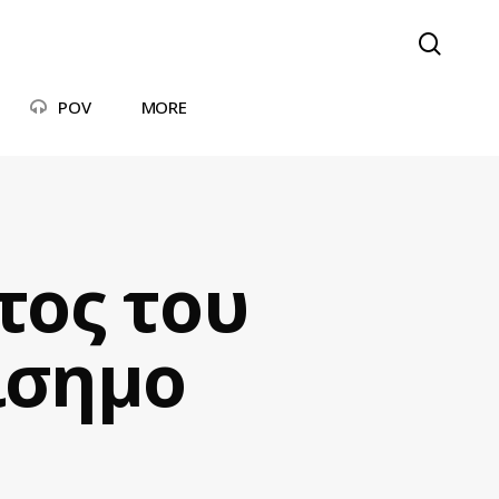
searc
POV
MORE
τος του
ίσημο