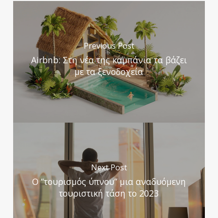
Previous Post
Airbnb: Στη νέα της καμπάνια τα βάζει
με τα ξενοδοχεία
Next Post
Ο “τουρισμός ύπνου” μια αναδυόμενη
τουριστική τάση το 2023