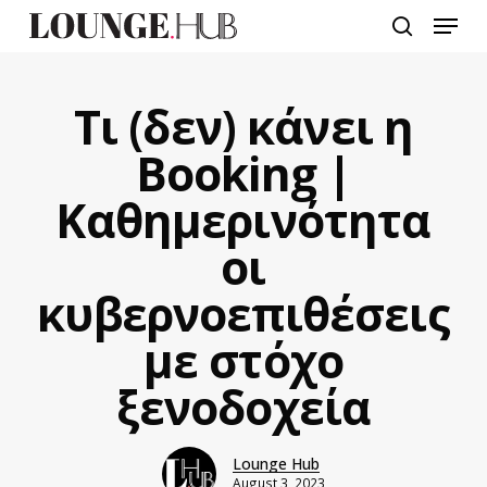
Skip
Menu
to
search
main
content
Τι (δεν) κάνει η
Booking |
Καθημερινότητα
οι
κυβερνοεπιθέσεις
με στόχο
ξενοδοχεία
Lounge Hub
August 3, 2023