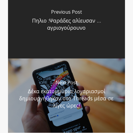
Previous Post
Πηλιο :Ψαράδες αλίευσαν …
αγριογούρουνο
Next Post
Δέκα εκατομμύρια λογαριασμοί
δημιουργήθηκαν στο Threads μέσα σε
λίγες ώρες!