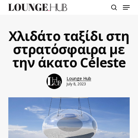
Skip
Menu
to
search
main
content
Χλιδάτο ταξίδι στη
στρατόσφαιρα με
την άκατο Céleste
Lounge Hub
July 8, 2023