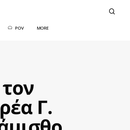
searc
POV
MORE
 τον
ρέα Γ.
 άμισθο