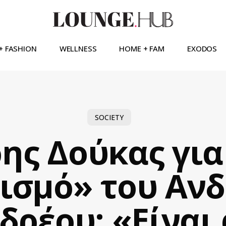
+ FASHION
WELLNESS
HOME + FAM
EXODOS
SOCIETY
ης Δούκας για
ισμό» του Ανδ
ρέου: «Είναι