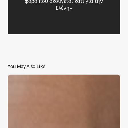
φορά που ακούγεται κάτι για την
Ελένη»
You May Also Like