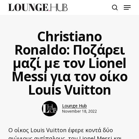
Skip
Menu
to
search
main
content
Christiano
Ronaldo: Ποζάρει
μαζί με τον Lionel
Messi για τον οίκο
Louis Vuitton
Lounge Hub
November 18, 2022
Ο οίκος Louis Vuitton έφερε κοντά δύο
αιώνιους αντίπαλους, τον Lionel Messi και