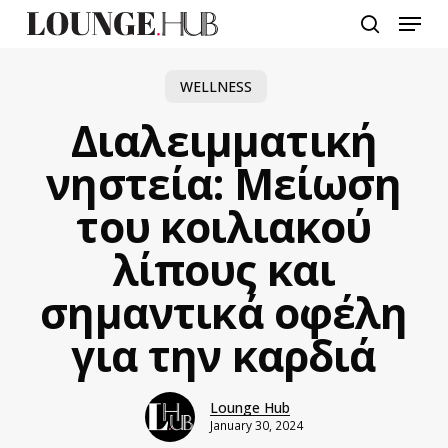
Skip
Menu
to
search
main
content
WELLNESS
Διαλειμματική
νηστεία: Mείωση
του κοιλιακού
λίπους και
σημαντικά οφέλη
για την καρδιά
Lounge Hub
January 30, 2024