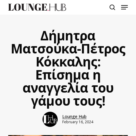
Skip
Menu
to
search
main
content
Δήμητρα
Ματσούκα-Πέτρος
Κόκκαλης:
Επίσημα η
αναγγελία του
γάμου τους!
Lounge Hub
February 16, 2024