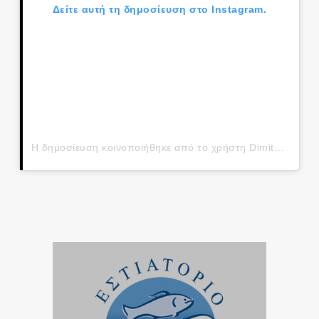
Δείτε αυτή τη δημοσίευση στο Instagram.
Η δημοσίευση κοινοποιήθηκε από το χρήστη Dimitris Papanikolaou (@papanikolaou_dim)