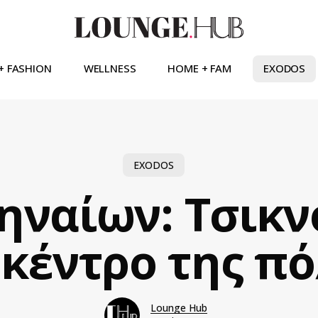
+ FASHION
WELLNESS
HOME + FAM
EXODOS
EXODOS
ηναίων: Τσικ
 κέντρο της πό
Lounge Hub