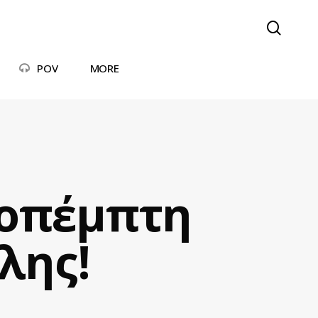
searc
POV
MORE
νοπέμπτη
λης!