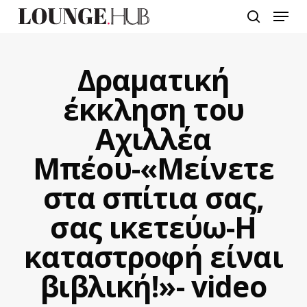
Skip
Menu
to
search
main
content
Δραματική
έκκληση του
Αχιλλέα
Μπέου-«Μείνετε
στα σπίτια σας,
σας ικετεύω-Η
καταστροφή είναι
βιβλική!»- video