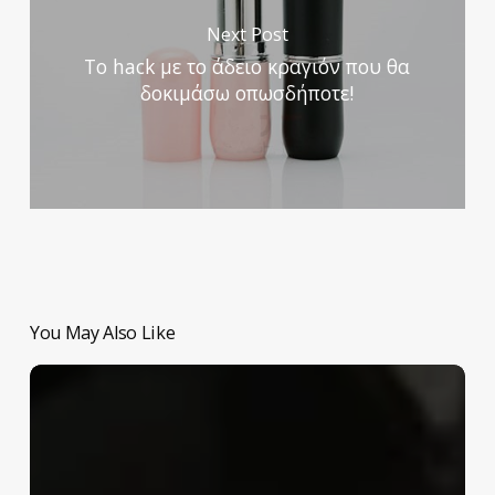
Next Post
Το hack με το άδειο κραγιόν που θα
δοκιμάσω οπωσδήποτε!
You May Also Like