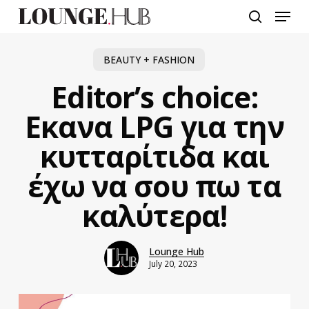
Skip
Menu
to
search
main
content
BEAUTY + FASHION
Editor’s choice:
Εκανα LPG για την
κυτταρίτιδα και
έχω να σου πω τα
καλύτερα!
Lounge Hub
July 20, 2023