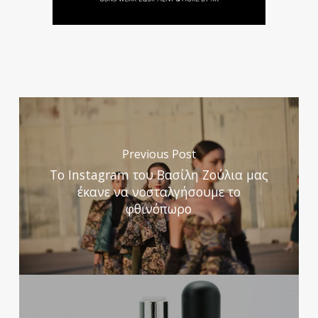
Previous Post
To Instagram του Βασίλη Ζούλια μας
έκανε να νοσταλγήσουμε το
φθινόπωρο