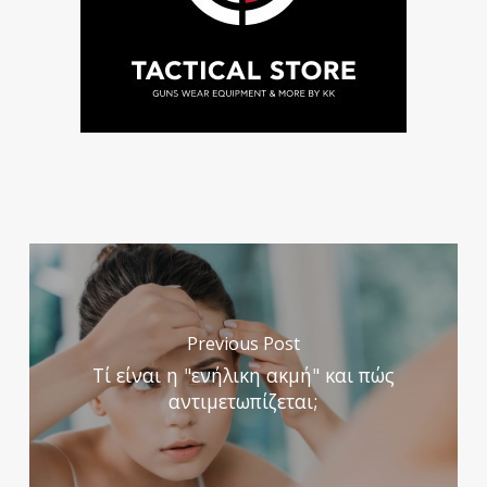
Previous Post
Τί είναι η "ενήλικη ακμή" και πώς
αντιμετωπίζεται;