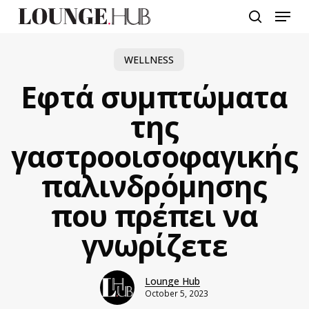
Skip
Menu
to
search
main
content
WELLNESS
Εφτά συμπτώματα
της
γαστροοισοφαγικής
παλινδρόμησης
που πρέπει να
γνωρίζετε
Lounge Hub
October 5, 2023