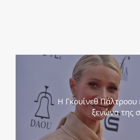
Η Γκουίνεθ Πάλτροου 
ξενώνα της σ