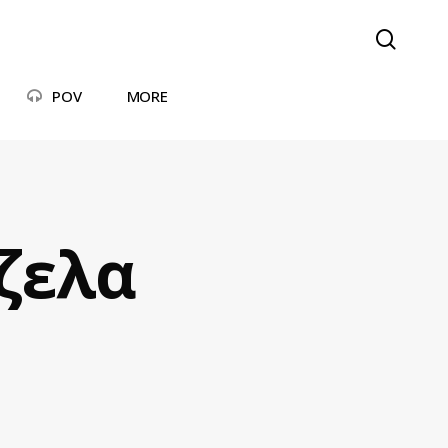
searc
POV
MORE
τζελα