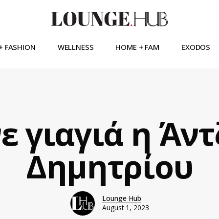
+ FASHION
WELLNESS
HOME + FAM
EXODOS
ε γιαγιά η Άν
Δημητρίου
Lounge Hub
August 1, 2023