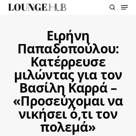
Skip
Menu
to
search
main
content
Ειρήνη
Παπαδοπούλου:
Κατέρρευσε
μιλώντας για τον
Βασίλη Καρρά –
«Προσεύχομαι να
νικήσει ό,τι τον
πολεμά»