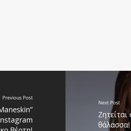
Previous Post
Next Post
Maneskin”
Ζητείται 
Instagram
θάλασσα!
κο Βέρτη!