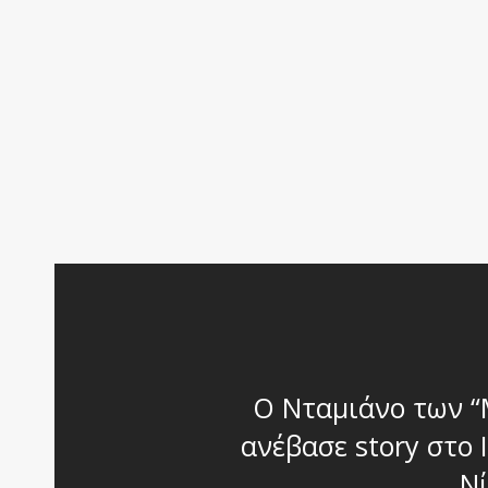
Ο Νταμιάνο των “
ανέβασε story στο 
Νί