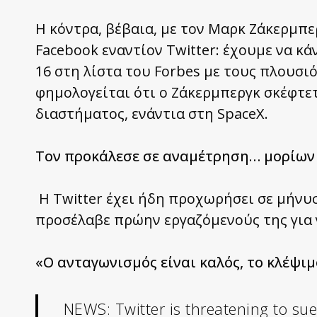
Η κόντρα, βέβαια, με τον Μαρκ Ζάκερμπε
Facebook εναντίον Twitter: έχουμε να κ
16 στη λίστα του Forbes με τους πλουσ
φημολογείται ότι ο Ζάκερμπεργκ σκέφτετ
διαστήματος, ενάντια στη SpaceX.
Τον προκάλεσε σε αναμέτρηση… μορίων
Η Twitter έχει ήδη προχωρήσει σε μήνυ
προσέλαβε πρώην εργαζόμενούς της για ν
«Ο ανταγωνισμός είναι καλός, το κλέψιμ
NEWS: Twitter is threatening to sue