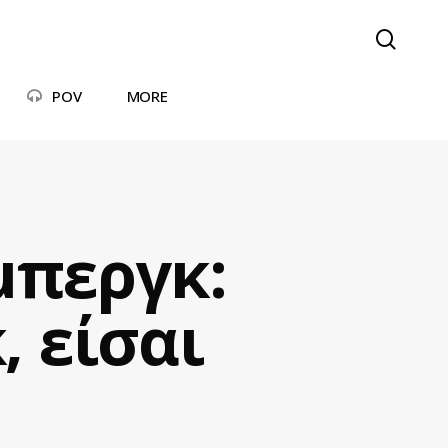
searc
POV
MORE
μπεργκ:
 είσαι