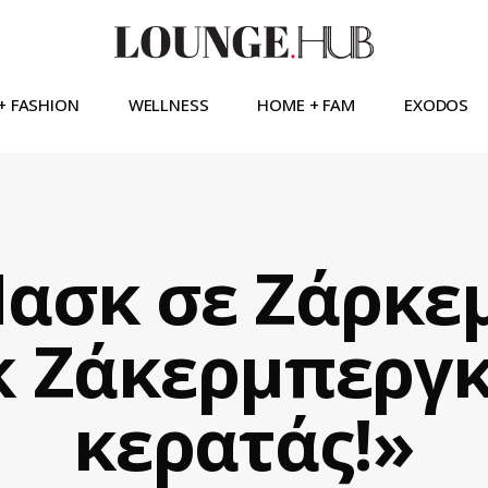
+ FASHION
WELLNESS
HOME + FAM
EXODOS
ασκ σε Ζάρκε
 Ζάκερμπεργκ,
κερατάς!»