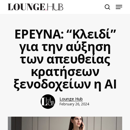
Skip
Menu
to
search
main
content
ΕΡΕΥΝΑ: “Κλειδί”
για την αύξηση
των απευθείας
κρατήσεων
ξενοδοχείων η AI
Lounge Hub
February 26, 2024