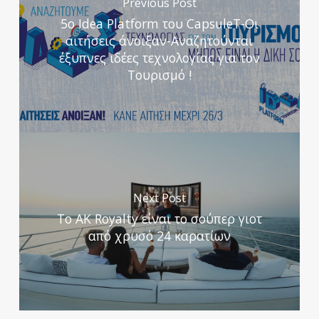
Previous Post
5ο Idea Platform του CapsuleT-Οι
αιτήσεις άνοιξαν-Αναζητούνται
έξυπνες ιδέες τεχνολογίας για τον
Τουρισμό !
Next Post
Το AK Royalty είναι το σούπερ γιοτ
από χρυσό 24 καρατίων