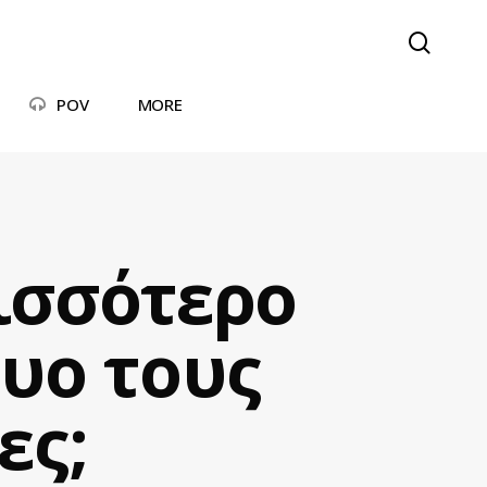
searc
POV
MORE
ισσότερο
τυο τους
ες;