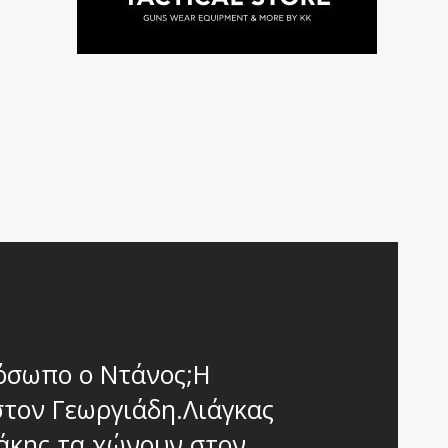
όσωπο ο Ντάνος;Η
στον Γεωργιάδη.Λιάγκας
ιάκης τα χώνουν στον