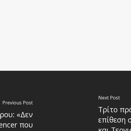
Next Post
Previous Post
Τρίτο πρ
ρου: «Δεν
επίθεση 
uencer που
και Τεργ