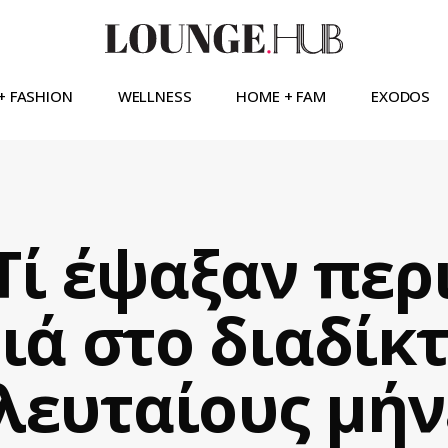
+ FASHION
WELLNESS
HOME + FAM
EXODOS
 Τί έψαξαν περ
ιά στο διαδίκ
λευταίους μήν