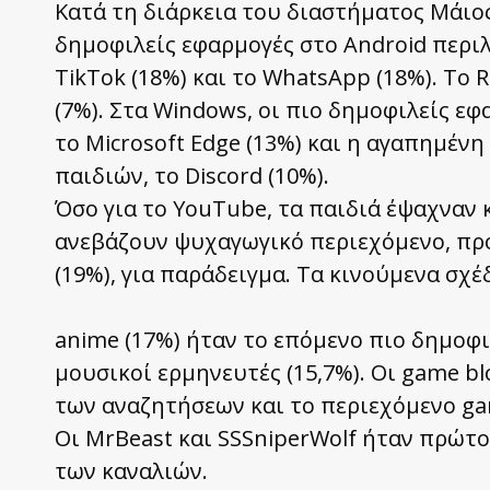
Κατά τη διάρκεια του διαστήματος Μάιος 
δημοφιλείς εφαρμογές στο Android περι
TikTok (18%) και το WhatsApp (18%). Το 
(7%). Στα Windows, οι πιο δημοφιλείς εφ
το Microsoft Edge (13%) και η αγαπημέν
παιδιών, το Discord (10%).
Όσο για το YouTube, τα παιδιά έψαχναν 
ανεβάζουν ψυχαγωγικό περιεχόμενο, προκ
(19%), για παράδειγμα. Τα κινούμενα σχέ
anime (17%) ήταν το επόμενο πιο δημοφι
μουσικοί ερμηνευτές (15,7%). Οι game b
των αναζητήσεων και το περιεχόμενο ga
Οι MrBeast και SSSniperWolf ήταν πρώτοι
των καναλιών.