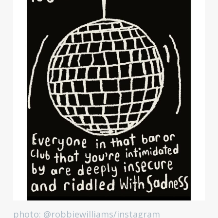
photo: @robbiewilliams/instagram