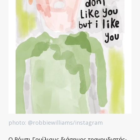
photo: @robbiewilliams/instagram
Ο Ρόμπι Γουίλιαμς διάσημος τραγουδιστής-