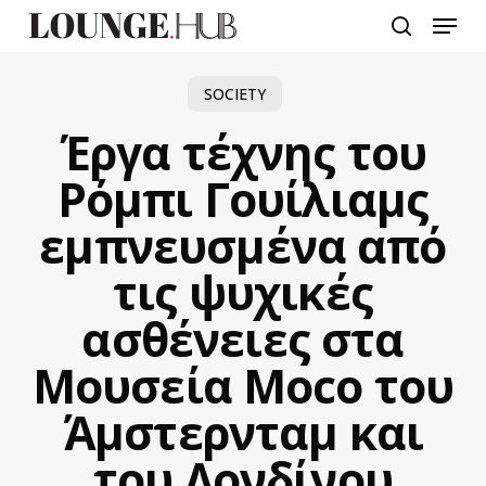
Skip
Menu
to
search
main
content
SOCIETY
Έργα τέχνης του
Ρόμπι Γουίλιαμς
εμπνευσμένα από
τις ψυχικές
ασθένειες στα
Μουσεία Moco του
Άμστερνταμ και
του Λονδίνου