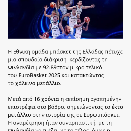
Η Εθνική ομάδα μπάσκετ της Ελλάδας πέτυχε
μια σπουδαία διάκριση, κερδίζοντας τη
Φινλανδία με
92-89
στον μικρό τελικό
του
EuroBasket 2025
και κατακτώντας
το
χάλκινο μετάλλιο
.
Μετά από
16 χρόνια
η «επίσημη αγαπημένη»
επιστρέφει στο βάθρο, σημειώνοντας το
έκτο
μετάλλιο
στην ιστορία της σε Ευρωμπάσκετ.
Η αναμέτρηση ήταν συναρπαστική, με τη
Φινλανδία να πιέζει ως το τέλος, όμως η