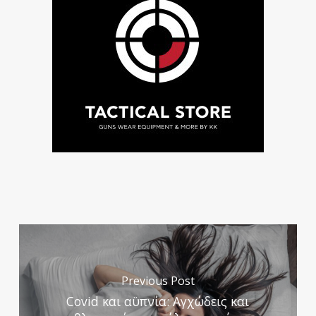
Previous Post
Covid και αϋπνία: Aγχώδεις και