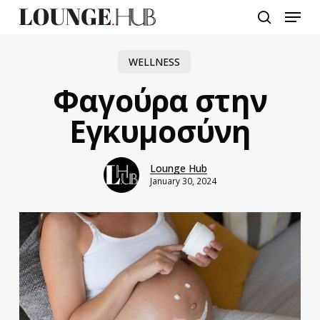
Skip
Menu
to
search
main
content
WELLNESS
Φαγούρα στην
Εγκυμοσύνη
Lounge Hub
January 30, 2024