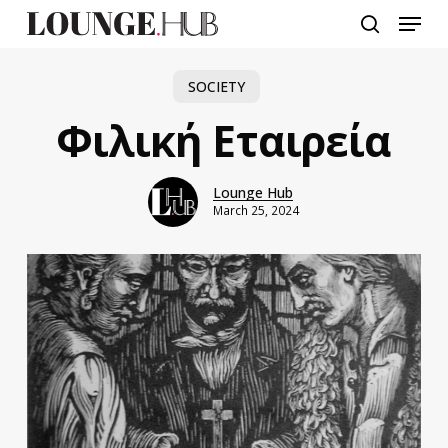
Skip
Menu
to
search
main
content
SOCIETY
Φιλική Εταιρεία
Lounge Hub
March 25, 2024