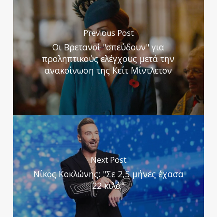
Previous Post
Οι Βρετανοί "σπεύδουν" για
προληπτικούς ελέγχους μετά την
ανακοίνωση της Κείτ Μίντλετον
Next Post
Νίκος Κοκλώνης: "Σε 2,5 μήνες έχασα
22 κιλά"