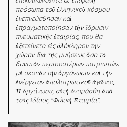
πρόσωπα τοῦ ἑλληνικοῦ κόσμου
ἐνεπνεύσθησαν καὶ
ἐπραγματοποίησαν τὴν ἵδρυσιν
πνευματικῆς ἑταιρίας, που θα
ἐξετείνετο εἰς ὁλόκληρον τὴν
χώραν διὰ τῆς μυήσεως ὅσο τὸ
δυνατὸν περισσοτέρων πατριωτών,
μὲ σκοπὸν τὴν ὀργάνωσιν καὶ τὴν
ἐνέργειαν ἀπολυτρωτικοῦ ἀγῶνος.
Ἡ ὀργάνωσις αὐτὴ ὀνομάσθη ἀπὸ
τοὺς ἰδίους “Φιλικὴ Ἑταιρία”.