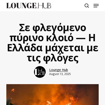
Skip
Menu
to
search
main
content
Σε φλεγόμενο
πύρινο κλοιό — Η
Ελλάδα μάχεται με
τις φλόγες
Lounge Hub
August 13, 2025