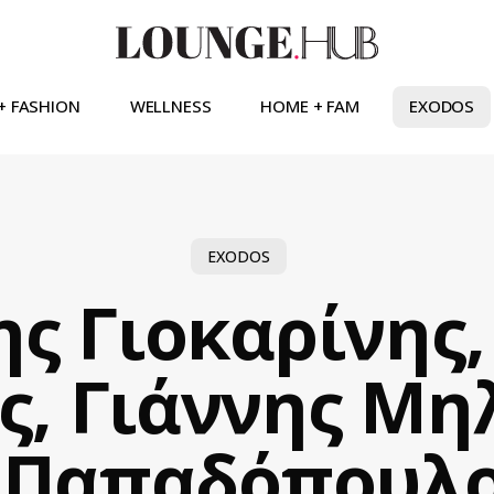
+ FASHION
WELLNESS
HOME + FAM
EXODOS
EXODOS
ης Γιοκαρίνης,
ς, Γιάννης Μη
 Παπαδόπουλο