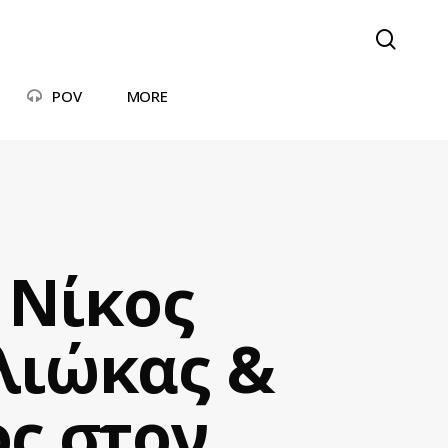
searc
POV
MORE
 Νίκος
λιώκας &
ς στον