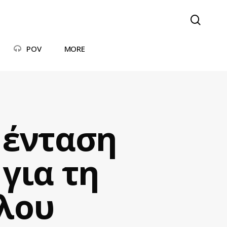
searc
POV
MORE
 ένταση
 για τη
λου