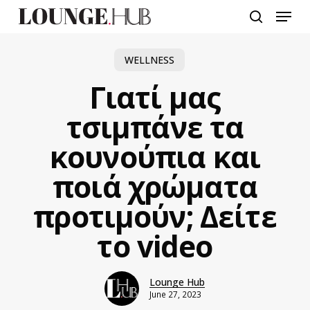
Skip
Menu
to
search
main
content
WELLNESS
Γιατί μας
τσιμπάνε τα
κουνούπια και
ποιά χρώματα
προτιμούν; Δείτε
το video
Lounge Hub
June 27, 2023