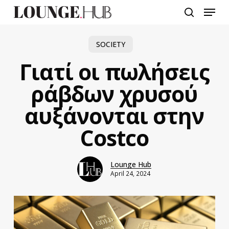
Skip
Menu
to
search
main
content
SOCIETY
Γιατί οι πωλήσεις
ράβδων χρυσού
αυξάνονται στην
Costco
Lounge Hub
April 24, 2024