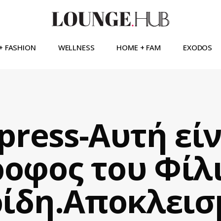
+ FASHION
WELLNESS
HOME + FAM
EXODOS
press-Αυτή είν
ροφος του Φίλ
ίδη.Αποκλεισ