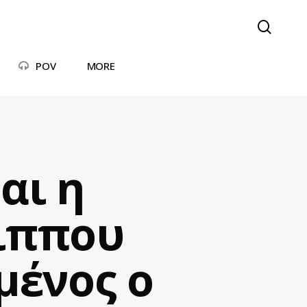
searc
POV
MORE
αι η
ιππου
μένος ο