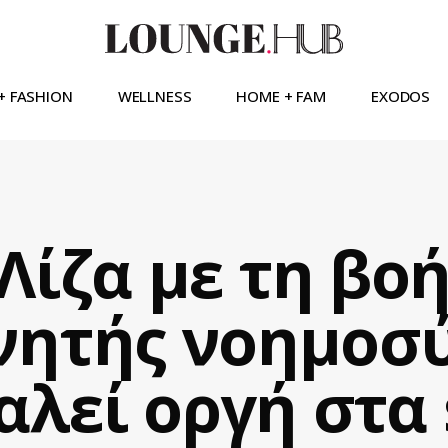
+ FASHION
WELLNESS
HOME + FAM
EXODOS
Λίζα με τη βοή
νητής νοημοσ
λεί οργή στα 