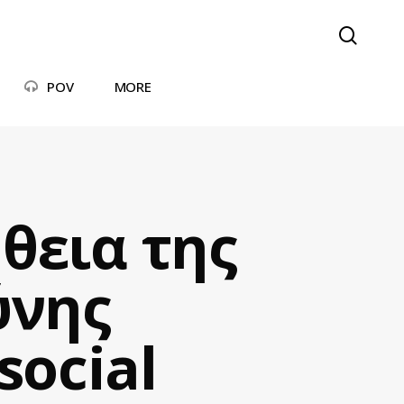
searc
POV
MORE
θεια της
ύνης
social