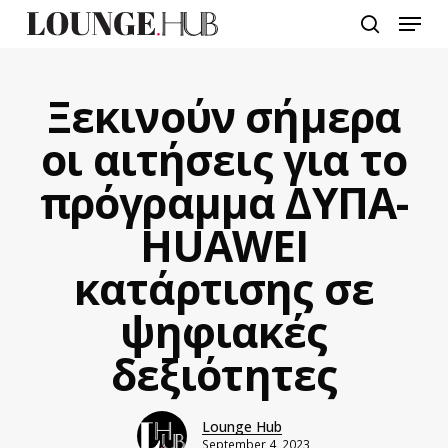
Skip
Menu
to
search
main
content
Ξεκινούν σήμερα
οι αιτήσεις για το
πρόγραμμα ΔΥΠΑ-
HUAWEI
κατάρτισης σε
ψηφιακές
δεξιότητες
Lounge Hub
September 4, 2023