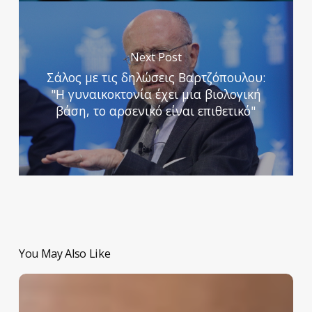
Next Post
Σάλος με τις δηλώσεις Βαρτζόπουλου:
"Η γυναικοκτονία έχει μια βιολογική
βάση, το αρσενικό είναι επιθετικό"
You May Also Like