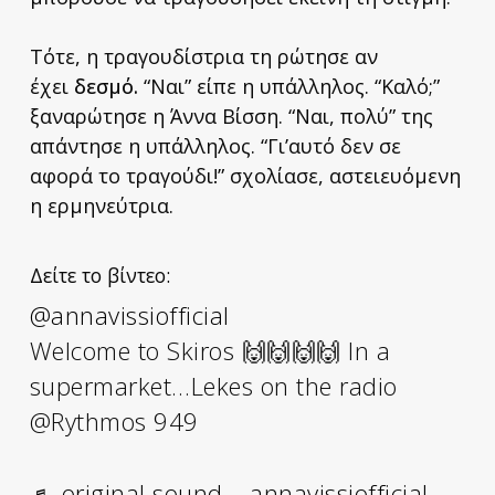
Τότε, η τραγουδίστρια τη ρώτησε αν
έχει
δεσμό.
“Ναι” είπε η υπάλληλος. “Καλό;”
ξαναρώτησε η Άννα Βίσση. “Ναι, πολύ” της
απάντησε η υπάλληλος. “Γι’αυτό δεν σε
αφορά το τραγούδι!” σχολίασε, αστειευόμενη
η ερμηνεύτρια.
Δείτε το βίντεο:
@annavissiofficial
Welcome to Skiros 🙌🙌🙌🙌 In a
supermarket…Lekes on the radio
@Rythmos 949
♬ original sound – annavissiofficial