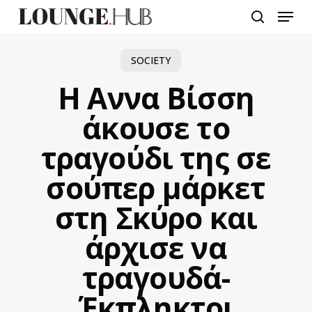
Skip
Menu
to
search
main
content
SOCIETY
Η Αννα Βίσση
άκουσε το
τραγούδι της σε
σούπερ μάρκετ
στη Σκύρο και
άρχισε να
τραγουδά-
Έκπληκτοι