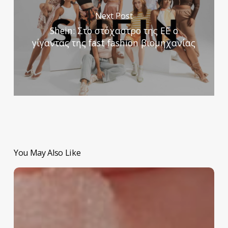
Next Post
Shein: Στο στόχαστρο της ΕΕ ο
γίγαντας της fast fashion βιομηχανίας
You May Also Like