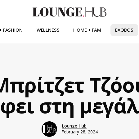
+ FASHION
WELLNESS
HOME + FAM
EXODOS
Μπρίτζετ Τζόο
φει στη μεγά
Lounge Hub
February 28, 2024