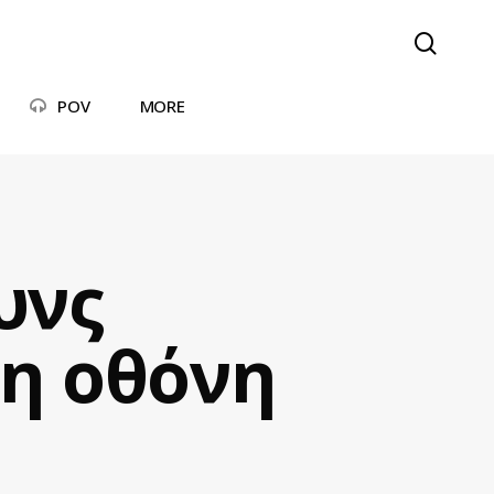
searc
POV
MORE
υνς
λη οθόνη