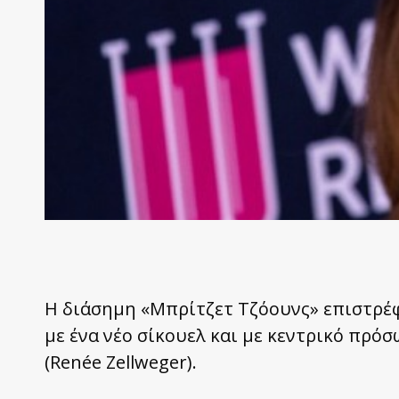
H διάσημη «Μπρίτζετ Τζόουνς» επιστρέφε
με ένα νέο σίκουελ και με κεντρικό πρό
(Renée Zellweger).