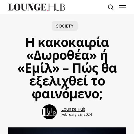
Skip
Menu
to
search
main
content
SOCIETY
Η κακοκαιρία
«Δωροθέα» ή
«Εμίλ» – Πώς θα
εξελιχθεί το
φαινόμενο;
Lounge Hub
February 28, 2024