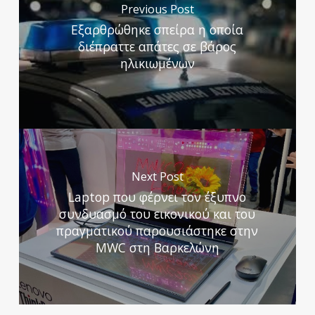
Previous Post
Εξαρθρώθηκε σπείρα η οποία
διέπραττε απάτες σε βάρος
ηλικιωμένων
Next Post
Laptop που φέρνει τον έξυπνο
συνδυασμό του εικονικού και του
πραγματικού παρουσιάστηκε στην
MWC στη Βαρκελώνη