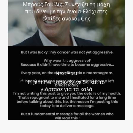
Μπρούς Γουίλις: Συνεχίζει τη μάχη
που δίνει με την άνοια-Ελάχιστες
ελπίδες ανάκαμψης
Next Post
Η Jennifer Lopez έγινε 54 και το
γιόρτασε για τα καλά