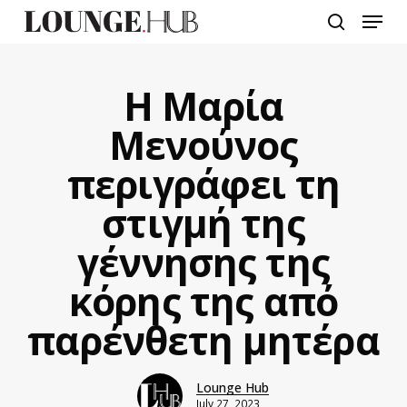
Skip
Menu
to
search
main
content
Η Μαρία
Μενούνος
περιγράφει τη
στιγμή της
γέννησης της
κόρης της από
παρένθετη μητέρα
Lounge Hub
July 27, 2023