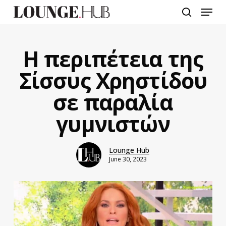
Skip
Menu
to
search
main
content
Η περιπέτεια της
Σίσσυς Χρηστίδου
σε παραλία
γυμνιστών
Lounge Hub
June 30, 2023